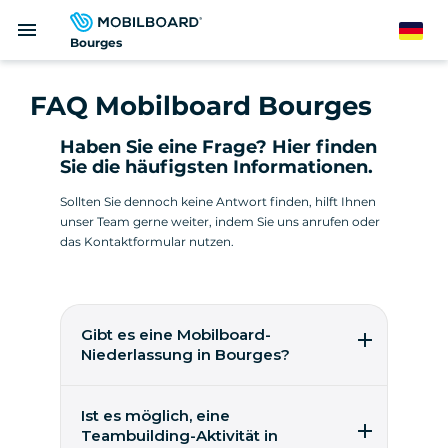
Direkt
menu
zum
German
Bourges
Inhalt
FAQ Mobilboard Bourges
Haben Sie eine Frage? Hier finden
Sie die häufigsten Informationen.
Sollten Sie dennoch keine Antwort finden, hilft Ihnen
unser Team gerne weiter, indem Sie uns anrufen oder
das Kontaktformular nutzen.
Gibt es eine Mobilboard-
Niederlassung in Bourges?
Noch nicht! Mobilboard sucht entweder ein
Unternehmen, das bereits vor Ort tätig ist,
Ist es möglich, eine
oder einen Unternehmer, der eine eigene
Teambuilding-Aktivität in
Agentur gründen und dem Netzwerk