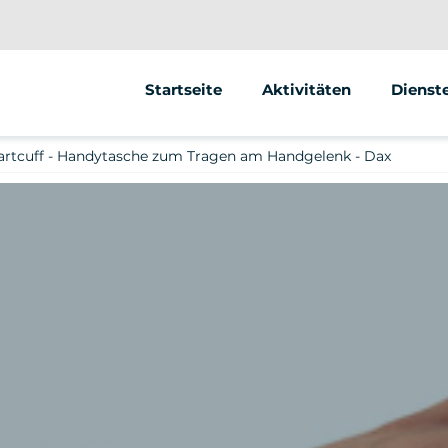
Startseite
Aktivitäten
Dienst
Segway
Animat
rtcuff - Handytasche zum Tragen am Handgelenk - Dax
Andere
Street 
Verkau