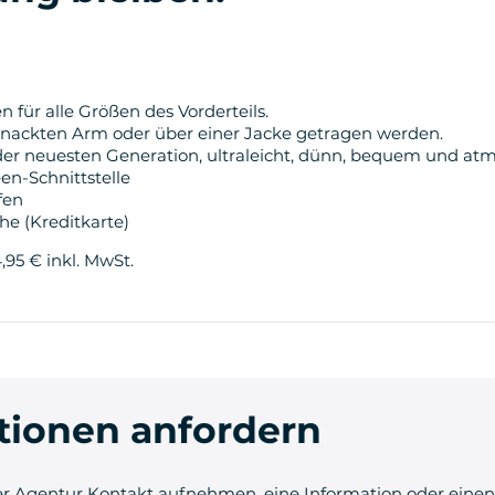
n für alle Größen des Vorderteils.
nackten Arm oder über einer Jacke getragen werden.
 der neuesten Generation, ultraleicht, dünn, bequem und at
en-Schnittstelle
fen
e (Kreditkarte)
,95 € inkl. MwSt.
tionen anfordern
r Agentur Kontakt aufnehmen, eine Information oder einen 