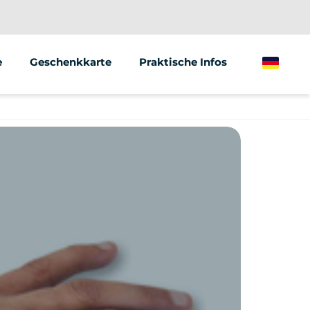
e
Geschenkkarte
Praktische Infos
German
ionen/Gruppen
Marketing
f von Fahrzeugen