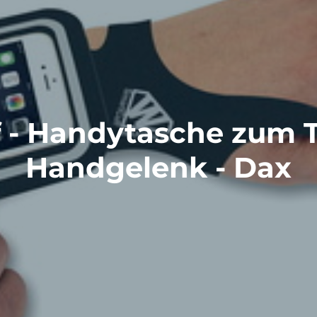
f - Handytasche zum 
Handgelenk - Dax