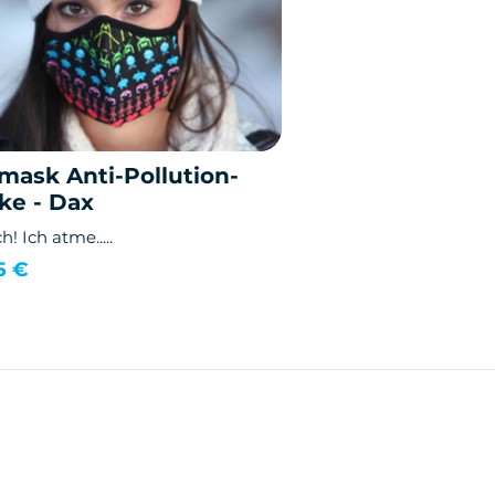
mask Anti-Pollution-
ke - Dax
h! Ich atme.....
5 €