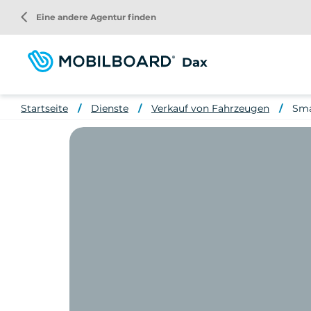
Direkt
arrow_back_ios
Eine andere Agentur finden
zum
Inhalt
Dax
Startseite
Dienste
Verkauf von Fahrzeugen
Sma