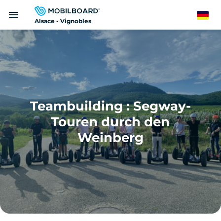
Direkt
menu
zum
German
Alsace - Vignobles
Inhalt
Teambuilding : Segway-
Touren durch den
Weinberg