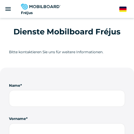
Direkt
menu
zum
German
Fréjus
Inhalt
Dienste Mobilboard Fréjus
Bitte kontaktieren Sie uns für weitere Informationen.
Name
Vorname