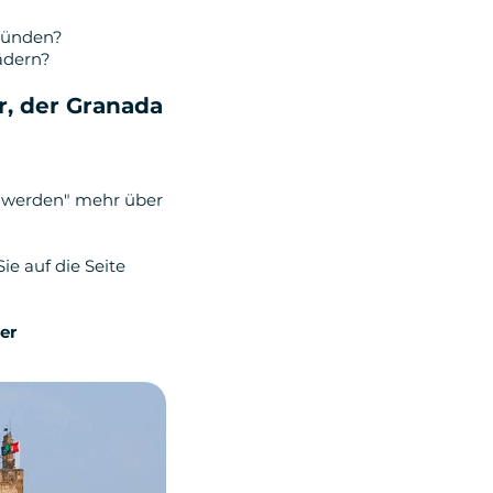
gründen?
rädern?
r, der Granada
er werden" mehr über
e auf die Seite
er