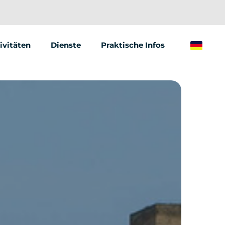
ivitäten
Dienste
Praktische Infos
German
gway
Animationen &amp; Seminare
ktrischer Tretroller
Street Marketing
ktrisches Fahrrad