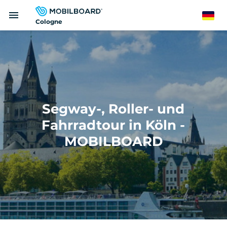
Direkt
menu
zum
German
Cologne
Inhalt
Segway-, Roller- und
Fahrradtour in Köln -
MOBILBOARD