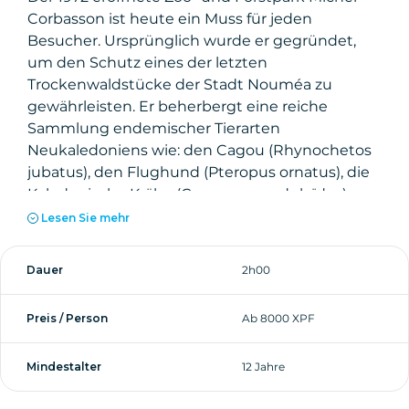
Corbasson ist heute ein Muss für jeden
Besucher. Ursprünglich wurde er gegründet,
um den Schutz eines der letzten
Trockenwaldstücke der Stadt Nouméa zu
gewährleisten. Er beherbergt eine reiche
Sammlung endemischer Tierarten
Neukaledoniens wie: den Cagou (Rhynochetos
jubatus), den Flughund (Pteropus ornatus), die
Kaledonische Krähe (Corvus moneduloïdes) und
den Leach-Riesengecko (Rhacodactylus
Lesen Sie mehr
leachinus).
Auf dieser Tour können Sie dank der Offroad-
Dauer
2h00
Abschnitte das gesamte Potenzial eines
Gyropode Segway kennenlernen. Außerdem
Preis / Person
Ab 8000 XPF
genießen Sie einen herrlichen Ausblick auf die
Stadt und die Lagune.
Mindestalter
12 Jahre