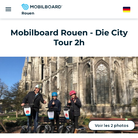
Direkt
menu
zum
German
Rouen
Inhalt
Mobilboard Rouen - Die City
Tour 2h
Voir les 2 photos