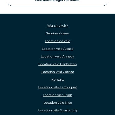
Wer sind wir?
Seminar-Ideen
Location de vélo
Location vélo Alsace
Location vélo Annecy
Location vélo Capbreton
Location Vélo Carnac
Kontakt
Location vélo Le Touquet
Location vélo Lyon
Location vélo Nice
Location vélo Strasbourg