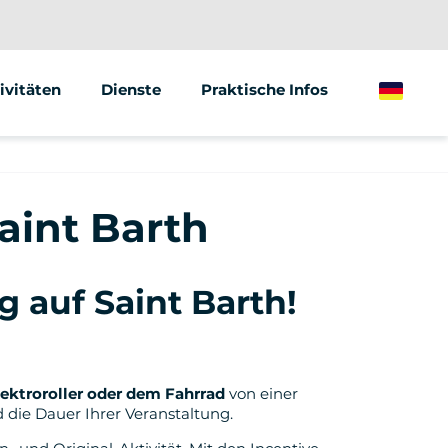
ivitäten
Dienste
Praktische Infos
German
gway
Animationen &amp; Seminare
ktrischer Tretroller
Street Marketing
Saint Barth
ktrisches Fahrrad
 auf Saint Barth!
ktroroller oder dem Fahrrad
von einer
 die Dauer Ihrer Veranstaltung.