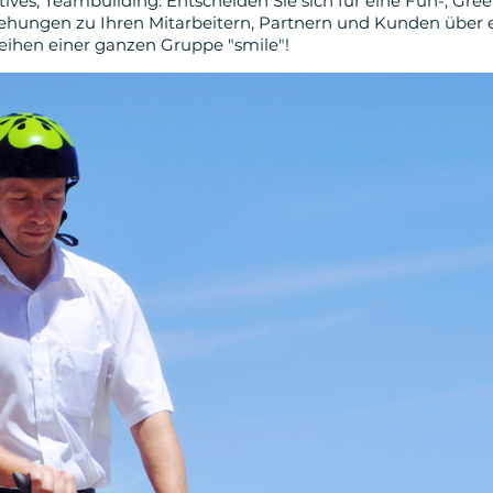
ntives, Teambuilding: Entscheiden Sie sich für eine Fun-, Gree
ziehungen zu Ihren Mitarbeitern, Partnern und Kunden über 
leihen einer ganzen Gruppe "smile"!