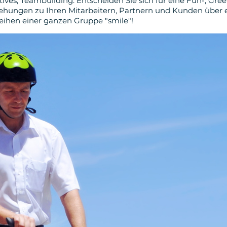
ntives, Teambuilding: Entscheiden Sie sich für eine Fun-, Gree
ziehungen zu Ihren Mitarbeitern, Partnern und Kunden über 
leihen einer ganzen Gruppe "smile"!