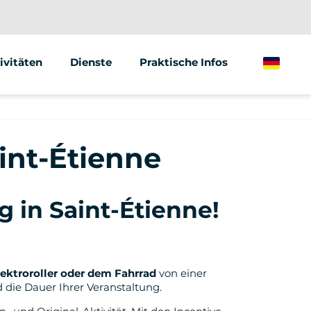
ivitäten
Dienste
Praktische Infos
German
gway
Animationen &amp; Seminare
ktrischer Tretroller
Street Marketing
aint-Étienne
ktrisches Fahrrad
 in Saint-Étienne!
ktroroller oder dem Fahrrad
von einer
 die Dauer Ihrer Veranstaltung.