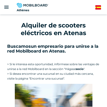
Pasar
menu
al
Spanish
Athènes
contenido
principal
Alquiler de scooters
eléctricos en Atenas
Buscamos
un empresario para unirse a la
red Mobilboard en Atenas
.
> Si le interesa esta oportunidad, infórmese sobre las ventajas de
unirse a la red Mobilboard en la sección "Hágase
socio
".
> Si desea encontrar una sucursal en su ciudad más cercana,
visite la página "Encontrar una sucursal".