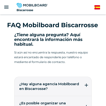
Pasar
menu
al
Spanish
Biscarrosse
contenido
principal
FAQ Mobilboard Biscarrosse
¿Tiene alguna pregunta? Aquí
encontrará la información más
habitual.
Si aún así no encuentra la respuesta, nuestro equipo
estará encantado de responderle por teléfono o
mediante el formulario de contacto.
¿Hay alguna agencia Mobilboard
en Biscarrosse?
Todavía no. Mobilboard está buscando una
empresa que ya opere en la zona, o bien un
¿Es posible organizar una
empresario que cree una sucursal y se una a la