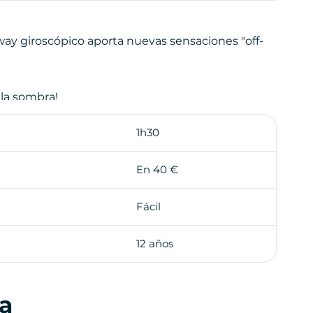
way giroscópico aporta nuevas sensaciones "off-
 la sombra!
1h30
En 40 €
Fácil
12 años
la