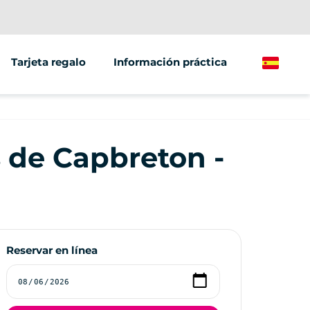
Tarjeta regalo
Información práctica
Spanish
/grupos
ting
s de Capbreton -
ículos
Reservar en línea