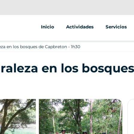
Inicio
Actividades
Servicios
Segway
Animaciones
eza en los bosques de Capbreton - 1h30
Bicicleta
Street marke
uraleza en los bosque
Juego de escape al aire libre
Venta de veh