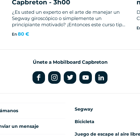
Capbreton - 3h00
¿Es usted un experto en el arte de manejar un
D
Segway giroscópico o simplemente un
C
principiante motivado? ¡Entonces este curso tipo
E
expedición es para ti!
80 €
En
Únete a Mobilboard Capbreton
Segway
lámanos
Bicicleta
nviar un mensaje
Juego de escape al aire libr