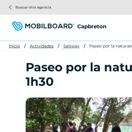
Pasar
arrow_back_ios
Buscar otra agencia
al
contenido
principal
Capbreton
Inicio
Actividades
Segway
Paseo por la natural
Paseo por la nat
1h30