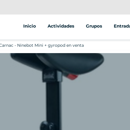
Inicio
Actividades
Grupos
Entrad
Segway
Seminarios, incenti
Carnac - Ninebot Mini + gyropod en venta
Scooter
EVC, con amigos y fa
Juego de escape
ESC
Bicicleta
Espace jeunes y ent
Clubes y asociacion