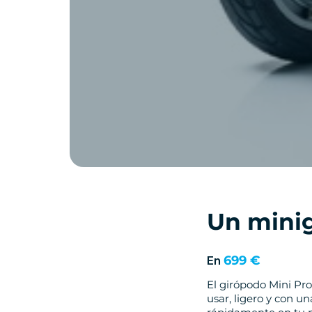
Un minig
699 €
En
El girópodo Mini Pr
usar, ligero y con u