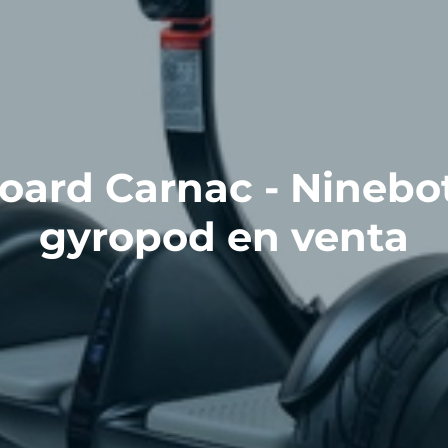
oard Carnac - Ninebot
gyropod en venta