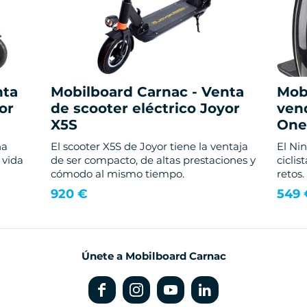
nta
Mobilboard Carnac - Venta
Mob
or
de scooter eléctrico Joyor
ven
X5S
One
na
El scooter X5S de Joyor tiene la ventaja
El Ni
 vida
de ser compacto, de altas prestaciones y
cicli
cómodo al mismo tiempo.
retos.
920 €
549 
Únete a Mobilboard Carnac