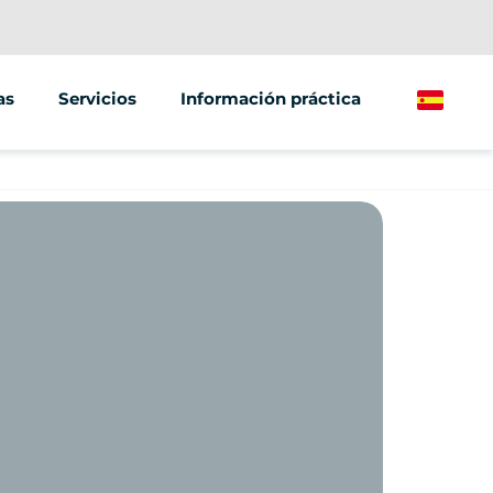
as
Servicios
Información práctica
Spanish
vos y formación de equipos
Venta ambulante
milia
Venta de vehículos
radas deportivas
es