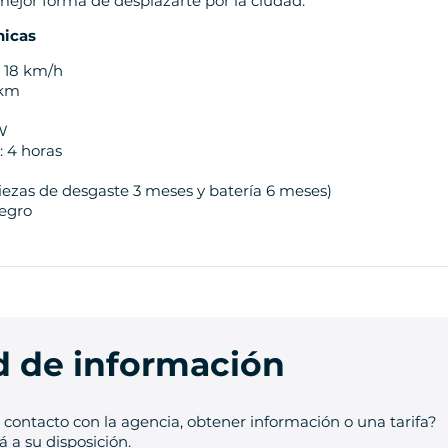
ejor forma de desplazarte por la ciudad.
nicas
 18 km/h
 km
 W
: 4 horas
piezas de desgaste 3 meses y batería 6 meses)
negro
ud de información
contacto con la agencia, obtener información o una tarifa?
 a su disposición.