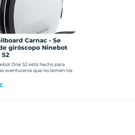
ilboard Carnac - Se
de giróscopo Ninebot
 S2
nebot One S2 está hecho para
stas aventureros que no temen los
€