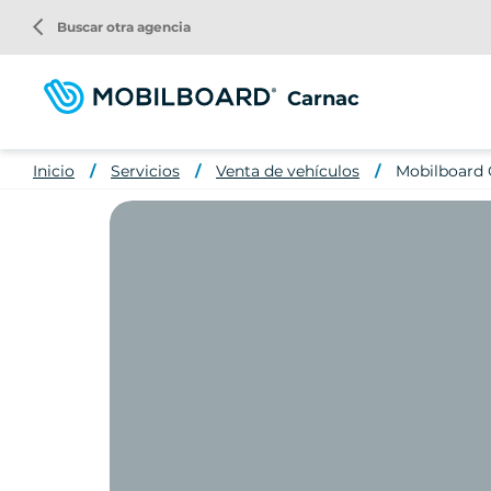
Pasar
arrow_back_ios
Buscar otra agencia
al
contenido
principal
Carnac
Inicio
Servicios
Venta de vehículos
Mobilboard 