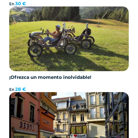
30 €
En
¡Ofrezca un momento inolvidable!
28 €
En