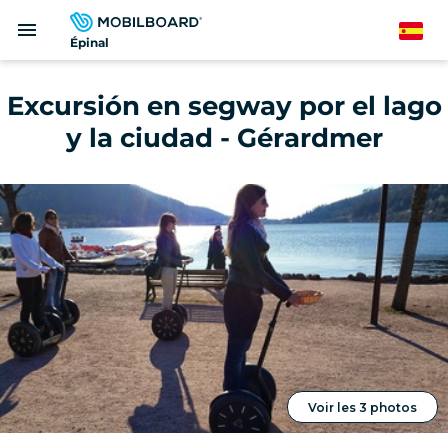
Pasar
menu
al
Spanish
Épinal
contenido
principal
Excursión en segway por el lago
y la ciudad - Gérardmer
Voir les 3 photos