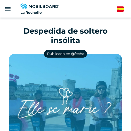
Pasar
menu
al
Spanish
La Rochelle
contenido
principal
Despedida de soltero
insólita
Publicado en @fecha