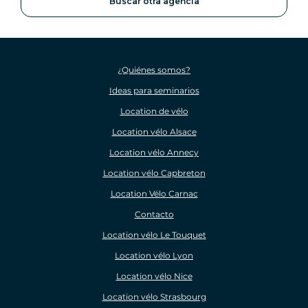
Buscar otra agencia
¿Quiénes somos?
Ideas para seminarios
Location de vélo
Location vélo Alsace
Location vélo Annecy
Location vélo Capbreton
Location Vélo Carnac
Contacto
Location vélo Le Touquet
Location vélo Lyon
Location vélo Nice
Location vélo Strasbourg