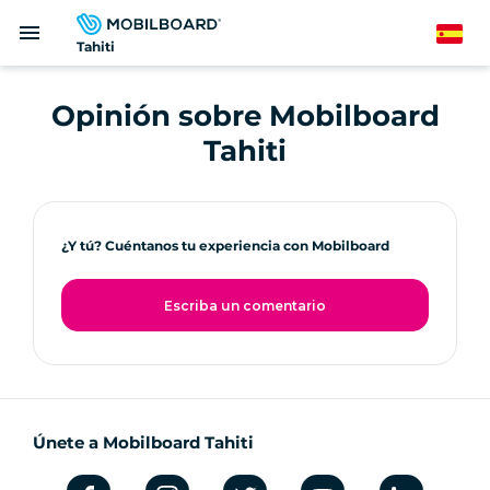
Pasar
menu
al
Spanish
Tahiti
contenido
principal
Opinión sobre Mobilboard
Tahiti
¿Y tú? Cuéntanos tu experiencia con Mobilboard
Escriba un comentario
Únete a Mobilboard Tahiti