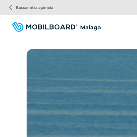
Pasar
arrow_back_ios
Buscar otra agencia
al
contenido
principal
Malaga