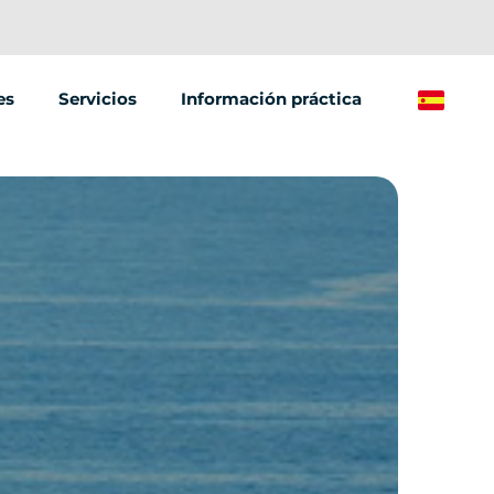
es
Servicios
Información práctica
Spanish
Eventos y seminarios
éctrico
Street Marketing
léctrica