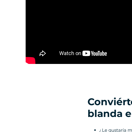
Conviért
blanda 
¿Le gustaría mo