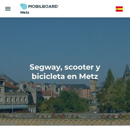
Pasar
menu
al
Spanish
Metz
contenido
principal
Segway, scooter y
bicicleta en Metz