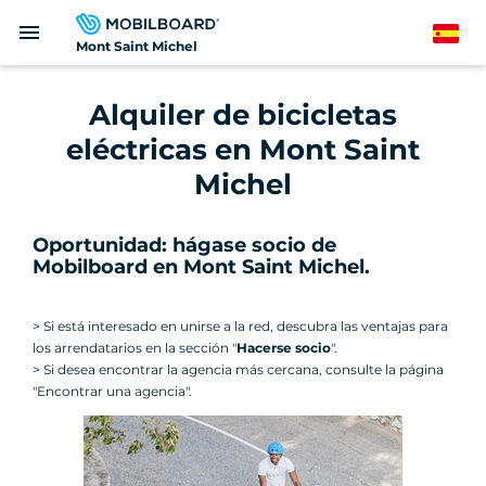
Pasar
menu
al
Spanish
Mont Saint Michel
contenido
principal
Alquiler de bicicletas
eléctricas en Mont Saint
Michel
Oportunidad: hágase socio de
Mobilboard en Mont Saint Michel.
> Si está interesado en unirse a la red, descubra las ventajas para
los arrendatarios en la sección "
Hacerse socio
".
> Si desea encontrar la agencia más cercana, consulte la página
"Encontrar una agencia".