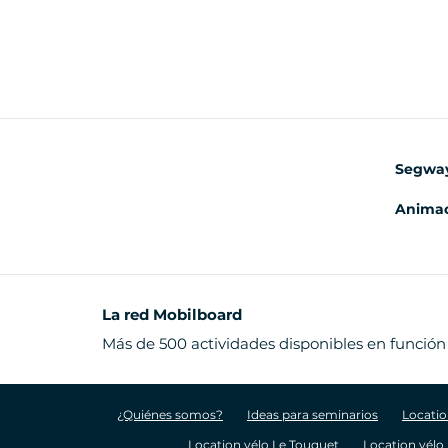
Segwa
Animac
La red Mobilboard
Más de 500 actividades disponibles en función
¿Quiénes somos?
Ideas para seminarios
Locatio
Location vélo Le Touquet
Location vélo