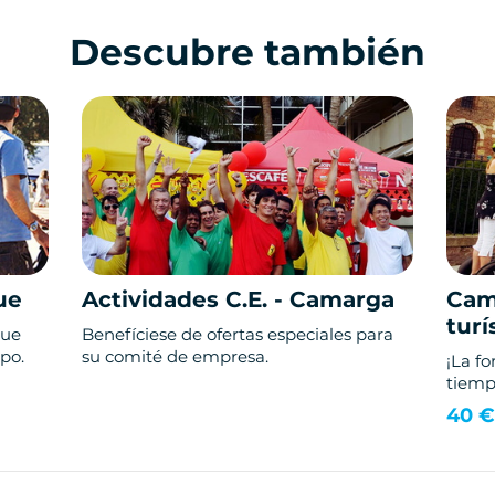
Descubre también
ue
Actividades C.E. - Camarga
Cam
turí
que
Benefíciese de ofertas especiales para
po.
su comité de empresa.
¡La f
tiempo
40 €