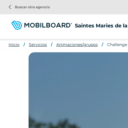
Pasar
arrow_back_ios
Buscar otra agencia
al
contenido
principal
Saintes Maries de l
Inicio
Servicios
Animaciones/grupos
Challenge