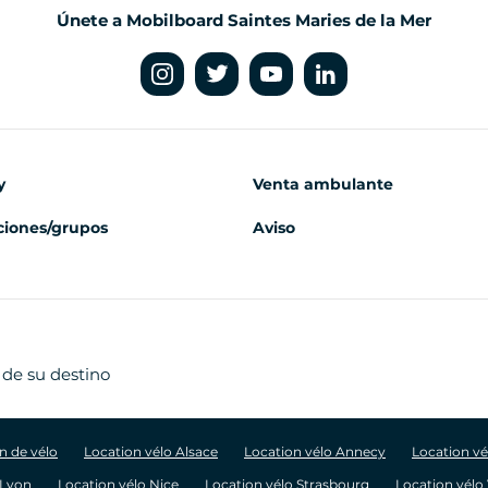
Únete a Mobilboard Saintes Maries de la Mer
y
Venta ambulante
iones/grupos
Aviso
 de su destino
n de vélo
Location vélo Alsace
Location vélo Annecy
Location v
 Lyon
Location vélo Nice
Location vélo Strasbourg
Location vélo