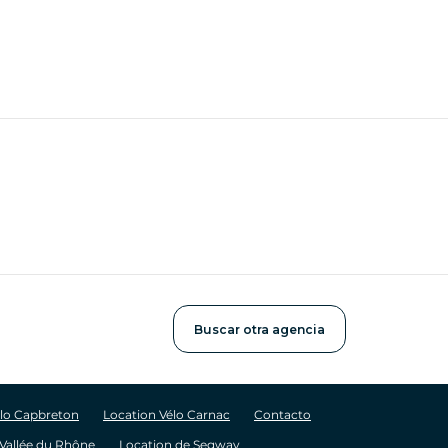
Buscar otra agencia
élo Capbreton
Location Vélo Carnac
Contacto
 Vallée du Rhône
Location de Segway