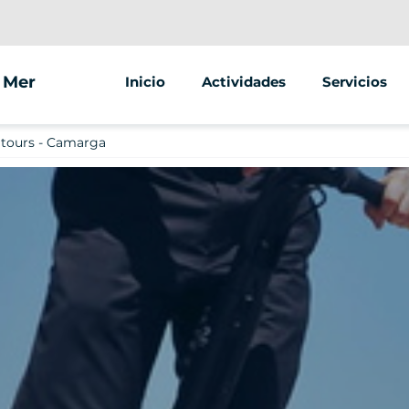
a Mer
Inicio
Actividades
Servicios
Segway
Animaciones
 tours - Camarga
Street marke