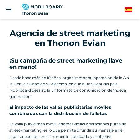
Pasar
menu
al
Spanish
Thonon Evian
contenido
principal
Agencia de street marketing
en Thonon Evian
¡Su campaña de street marketing llave
en mano!
Desde hace más de 10 años, organizamos su operación de la A a
la Z en la ciudad de su elección, en cualquier lugar del país.
Mobilboard desarrolla un formato de comunicación de "nueva
generación".
El impacto de las vallas publicitarias móviles
combinadas con la distribución de folletos
La valla publicitaria móvil, además de las operaciones puras de
street-marketing, es lo que permite difundir su mensaje en el
lugar adecuado, en el momento adecuado y al objetivo