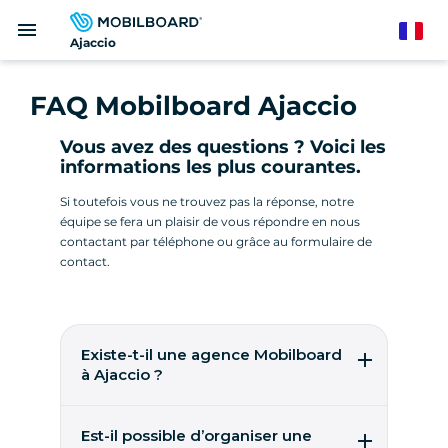
Aller
menu
au
French
Ajaccio
contenu
principal
FAQ Mobilboard Ajaccio
Vous avez des questions ? Voici les
informations les plus courantes.
Si toutefois vous ne trouvez pas la réponse, notre
équipe se fera un plaisir de vous répondre en nous
contactant par téléphone ou grâce au formulaire de
contact.
Existe-t-il une agence Mobilboard
à Ajaccio ?
Pas encore ! Mobilboard recherche soit une
entreprise déjà opératrice sur place, soit un
Est-il possible d’organiser une
entrepreneur pour créer son agence et