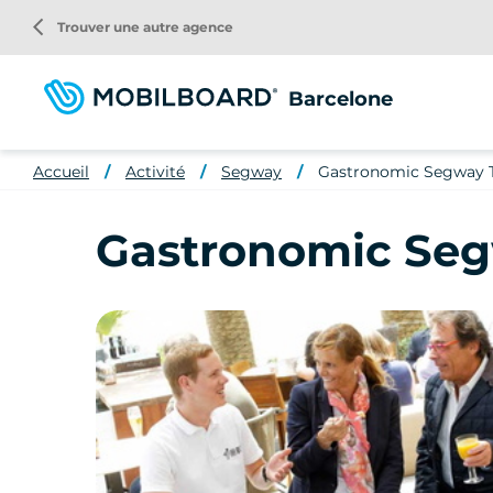
Aller
arrow_back_ios
Trouver une autre agence
au
contenu
principal
Barcelone
Accueil
Activité
Segway
Gastronomic Segway T
Gastronomic Seg