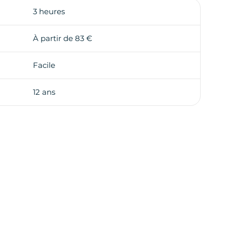
3 heures
averne aussi authentique que ses plats,
lace du quartier de la Barceloneta et atteignez la
À partir de 83 €
 Olympique. Avec cette visite, vous pouvez
omie.
Facile
12 ans