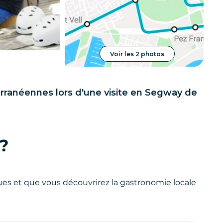
Voir les 2 photos
rranéennes lors d'une visite en Segway de
?
ues et que vous découvrirez la gastronomie locale
e Barcelone sur un parcours de trois heures à
re la cuisine catalane avec vue sur le front de