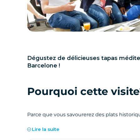
Dégustez de délicieuses tapas médite
Barcelone !
Pourquoi cette visite
Parce que vous savourerez des plats historiq
grâce à votre guide. Découvrez les saveurs d
Lire la suite
travers Barcelone tout en apprenant à connaît
mer.