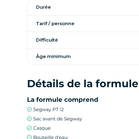
Durée
Promenez-vous en Segway et profitez d’une t
savourez des tapas de fruits de mer sur une p
Tarif / personne
terrasse la plus élégante de la plage du Port
combiner culture, divertissement et gastron
Difficulté
Âge minimum
Détails de la formule
La formule comprend
Segway PT i2
Sac avant de Segway
Casque
Bouteille d'eau