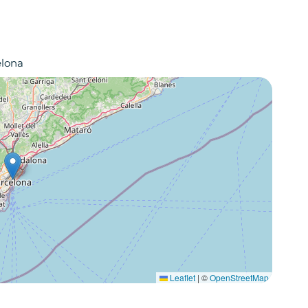
elona
Leaflet
|
©
OpenStreetMap