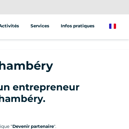
Activités
Services
Infos pratiques
French
Segway
Animations & Séminaires
Trottinette électrique
Street Marketing
Chambéry
Vélo électrique
un entrepreneur
 Chambéry
.
ique "
Devenir partenaire
".