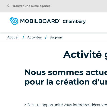
Aller
arrow_back_ios
Trouver une autre agence
au
contenu
principal
Chambéry
Accueil
Activités
Segway
Activit
Nous sommes actuel
pour la création d
> Si cette opportunité vous intéresse, découvr