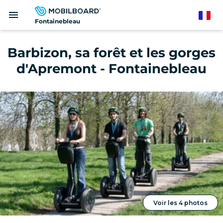
Aller
menu
au
French
Fontainebleau
contenu
principal
Barbizon, sa forêt et les gorges
d'Apremont - Fontainebleau
Voir les 4 photos