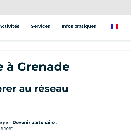
Activités
Services
Infos pratiques
French
Segway
Animations & Séminaires
Trottinette électrique
Street Marketing
ue à Grenade
Vélo électrique
rer au réseau
ique "
Devenir partenaire
".
gence"