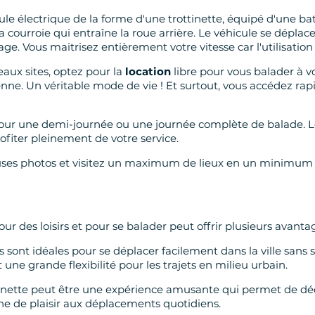
ule électrique de la forme d'une trottinette, équipé d'une ba
la courroie qui entraîne la roue arrière. Le véhicule se dépla
age. Vous maitrisez entièrement votre vitesse car l'utilisatio
beaux sites, optez pour la
location
libre pour vous balader à v
nne. Un véritable mode de vie ! Et surtout, vous accédez rapid
re pour une demi-journée ou une journée complète de balade.
fiter pleinement de votre service.
auses photos et visitez un maximum de lieux en un minimum
ur des loisirs et pour se balader peut offrir plusieurs avanta
es sont idéales pour se déplacer facilement dans la ville sans 
une grande flexibilité pour les trajets en milieu urbain.
tinette peut être une expérience amusante qui permet de déco
he de plaisir aux déplacements quotidiens.