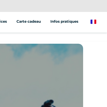
ices
Carte cadeau
Infos pratiques
French
ations/groupes
et marketing
e de véhicules