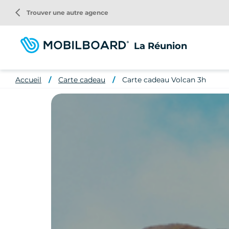
Aller
arrow_back_ios
Trouver une autre agence
au
contenu
principal
La Réunion
Accueil
Carte cadeau
Carte cadeau Volcan 3h