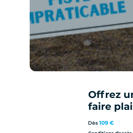
Offrez u
faire pla
109 €
Dès