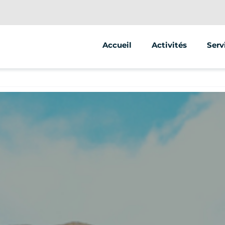
Accueil
Activités
Serv
Segway
Anim
Trottinette
Stre
Vélo
Vent