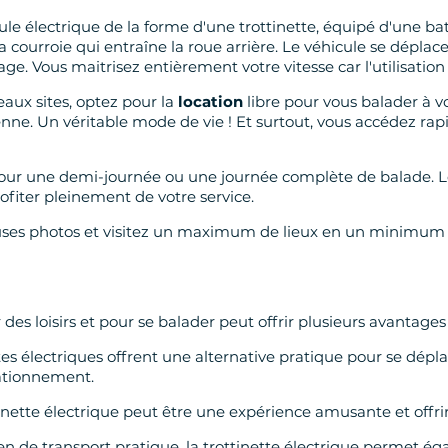
ule électrique de la forme d'une trottinette, équipé d'une ba
la courroie qui entraîne la roue arrière. Le véhicule se dépla
age. Vous maitrisez entièrement votre vitesse car l'utilisatio
beaux sites, optez pour la
location
libre pour vous balader à v
nne. Un véritable mode de vie ! Et surtout, vous accédez rapid
re pour une demi-journée ou une journée complète de balade.
fiter pleinement de votre service.
auses photos et visitez un maximum de lieux en un minimum
des loisirs et pour se balader peut offrir plusieurs avantages
tes électriques offrent une alternative pratique pour se déplac
tationnement.
nette électrique peut être une expérience amusante et offrir u
en de transport pratique, la trottinette électrique permet éga