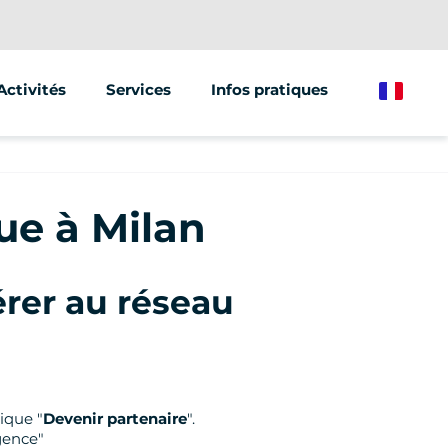
Activités
Services
Infos pratiques
French
Segway
Animations & Séminaires
Trottinette électrique
Street Marketing
que à Milan
Vélo électrique
rer au réseau
ique "
Devenir partenaire
".
gence"