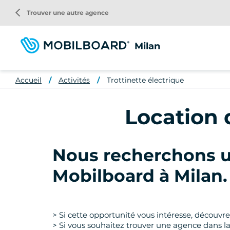
Aller
arrow_back_ios
Trouver une autre agence
au
contenu
principal
Milan
Accueil
Activités
Trottinette électrique
Location d
Nous recherchons u
Mobilboard à Milan
.
> Si cette opportunité vous intéresse, découvr
> Si vous souhaitez trouver une agence dans la