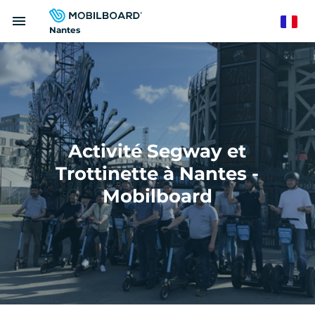
Aller
menu
au
French
Nantes
contenu
principal
Activité Segway et
Trottinette à Nantes -
Mobilboard