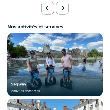
arrow_back
arrow_forward
Nos activités et services
Segway
Activités encadrées