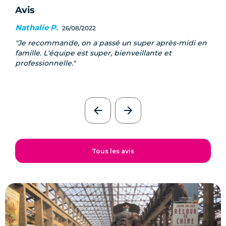
Avis
Nathalie P.
26/08/2022
Je recommande, on a passé un super après-midi en
famille. L'équipe est super, bienveillante et
professionnelle.
arrow_back
arrow_forward
Tous les avis