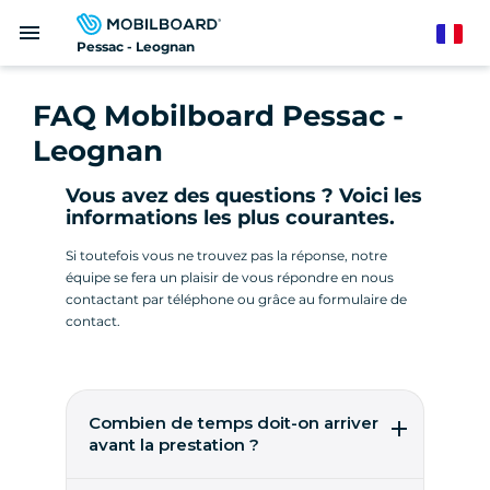
Aller
menu
au
French
Pessac - Leognan
contenu
principal
FAQ Mobilboard Pessac -
Leognan
Vous avez des questions ? Voici les
informations les plus courantes.
Si toutefois vous ne trouvez pas la réponse, notre
équipe se fera un plaisir de vous répondre en nous
contactant par téléphone ou grâce au formulaire de
contact.
Combien de temps doit-on arriver
avant la prestation ?
Nous vous remercions d'arriver au minimum