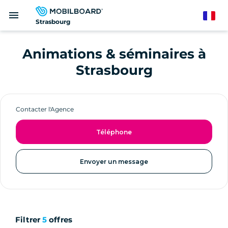
Aller
menu
au
French
Strasbourg
contenu
principal
Animations & séminaires à
Strasbourg
Contacter l'Agence
Téléphone
Envoyer un message
Filtrer
5
offres