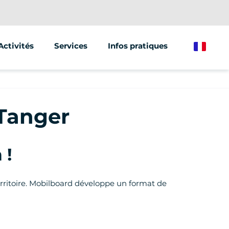
Activités
Services
Infos pratiques
French
Segway
Animations & Séminaires
Trottinette électrique
Street Marketing
 Tanger
Vélo électrique
 !
territoire. Mobilboard développe un format de