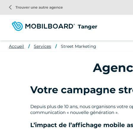
Aller
arrow_back_ios
Trouver une autre agence
au
contenu
principal
Tanger
Accueil
Services
Street Marketing
Agence
Votre campagne stre
Depuis plus de 10 ans, nous organisons votre op
communication « nouvelle génération ».
L’impact de l’affichage mobile as