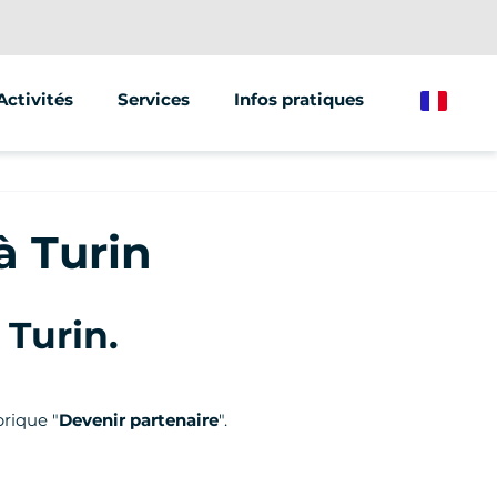
Activités
Services
Infos pratiques
French
Segway
Animations & Séminaires
Trottinette électrique
Street Marketing
à Turin
Vélo électrique
Turin.
brique "
Devenir partenaire
".