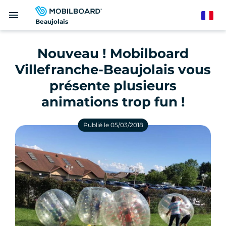
Aller
menu
au
French
Beaujolais
contenu
principal
Nouveau ! Mobilboard
Villefranche-Beaujolais vous
présente plusieurs
animations trop fun !
Publié le 05/03/2018