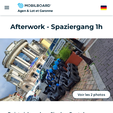
Direkt
menu
zum
German
Agen & Lot et Garonne
Inhalt
Afterwork - Spaziergang 1h
Voir les 2 photos