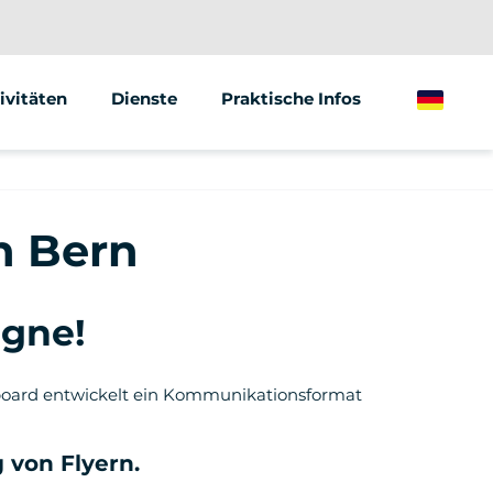
ivitäten
Dienste
Praktische Infos
German
gway
Animationen &amp; Seminare
ktrischer Tretroller
Street Marketing
n Bern
ktrisches Fahrrad
agne!
bilboard entwickelt ein Kommunikationsformat
 von Flyern.