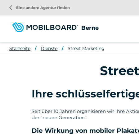
Direkt
arrow_back_ios
Eine andere Agentur finden
zum
Inhalt
Berne
Startseite
Dienste
Street Marketing
Stree
Ihre schlüsselferti
Seit über 10 Jahren organisieren wir Ihre Akt
der "neuen Generation".
Die Wirkung von mobiler Plakat