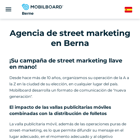
Pasar
menu
al
Spanish
Berne
contenido
principal
Agencia de street marketing
en Berna
¡Su campaña de street marketing llave
en mano!
Desde hace más de 10 años, organizamos su operación de la A a
la Z en la ciudad de su elección, en cualquier lugar del país.
Mobilboard desarrolla un formato de comunicación de "nueva
generación".
El impacto de las vallas publicitarias móviles
combinadas con la distribución de folletos
La valla publicitaria móvil, además de las operaciones puras de
street-marketing, es lo que permite difundir su mensaje en el
lugar adecuado, en el momento adecuado y al objetivo