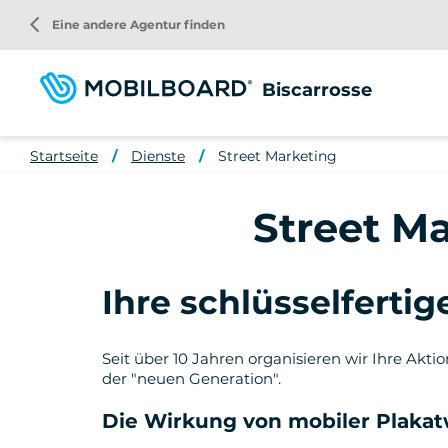
Direkt
arrow_back_ios
Eine andere Agentur finden
zum
Inhalt
Biscarrosse
Startseite
Dienste
Street Marketing
Street Ma
Ihre schlüsselferti
Seit über 10 Jahren organisieren wir Ihre Akt
der "neuen Generation".
Die Wirkung von mobiler Plakat