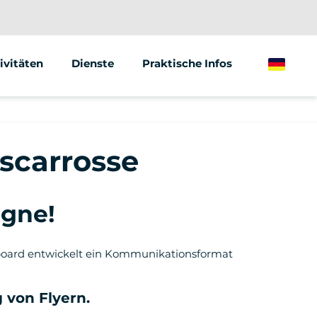
ivitäten
Dienste
Praktische Infos
German
gway
Animationen &amp; Seminare
ktrischer Tretroller
Street Marketing
iscarrosse
ktrisches Fahrrad
agne!
bilboard entwickelt ein Kommunikationsformat
 von Flyern.