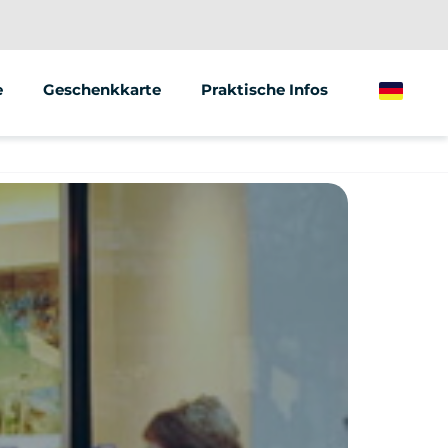
e
Geschenkkarte
Praktische Infos
German
ionen/Gruppen
Marketing
f von Fahrzeugen