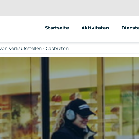
Startseite
Aktivitäten
Dienst
Segway
Animat
von Verkaufsstellen - Capbreton
Fahrrad
Street 
Escape Game Outdoor
Verkau