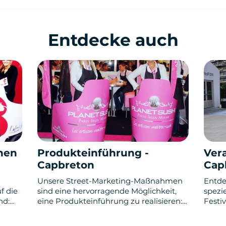
Entdecke auch
nen
Produkteinführung -
Ver
Capbreton
Cap
Unsere Street-Marketing-Maßnahmen
Entde
f die
sind eine hervorragende Möglichkeit,
spezi
nd:
eine Produkteinführung zu realisieren:
Festi
Sampling, Goodies, Roadshow