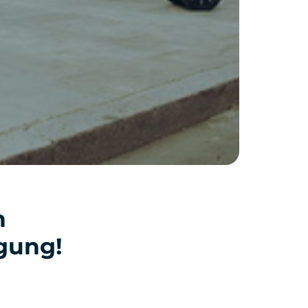
n
ngung!