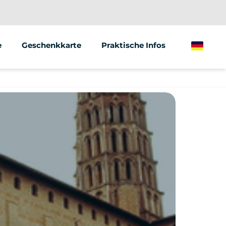
e
Geschenkkarte
Praktische Infos
German
ionen/Gruppen
Marketing
f von Fahrzeugen