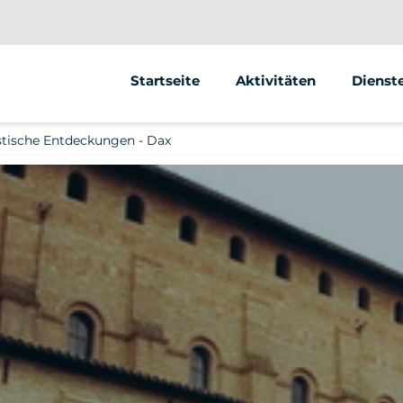
Startseite
Aktivitäten
Dienst
Segway
Animat
stische Entdeckungen - Dax
Andere
Street 
Verkau