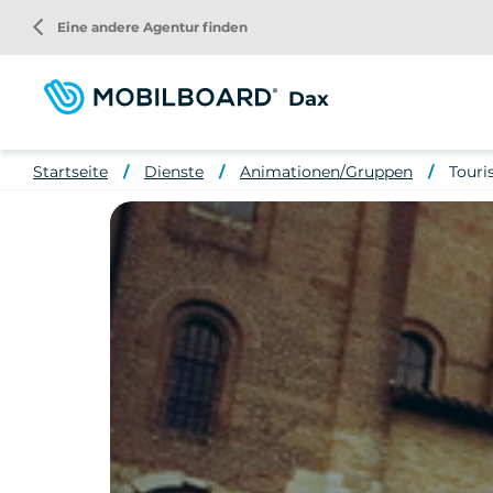
Direkt
arrow_back_ios
Eine andere Agentur finden
zum
Inhalt
Dax
Startseite
Dienste
Animationen/Gruppen
Touri