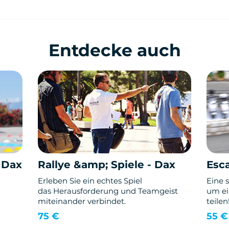
Entdecke auch
 Dax
Rallye &amp; Spiele - Dax
Esc
Erleben Sie ein echtes Spiel
Eine 
das Herausforderung und Teamgeist
um ei
miteinander verbindet.
teilen
75 €
55 €