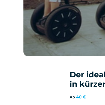
Der ide
in kürze
40 €
Ab