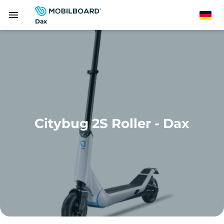
Direkt
menu
zum
German
Dax
Inhalt
Citybug 2S Roller - Dax