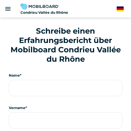
Direkt
menu
zum
German
Condrieu Vallée du Rhône
Inhalt
Schreibe einen
Erfahrungsbericht über
Mobilboard Condrieu Vallée
du Rhône
Name
Vorname