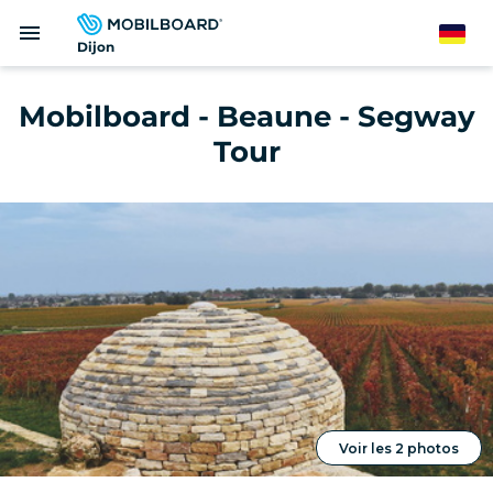
Direkt
menu
zum
German
Dijon
Inhalt
Mobilboard - Beaune - Segway
Tour
Voir les 2 photos