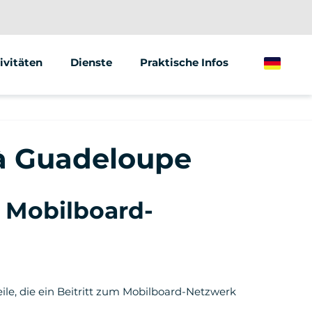
ivitäten
Dienste
Praktische Infos
German
gway
Animationen &amp; Seminare
ktrischer Tretroller
Street Marketing
 à Guadeloupe
ktrisches Fahrrad
 Mobilboard-
eile, die ein Beitritt zum Mobilboard-Netzwerk