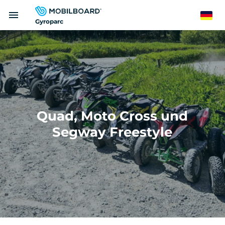
Direkt
menu
zum
German
Gyroparc
Inhalt
Quad, Moto Cross und
Segway Freestyle