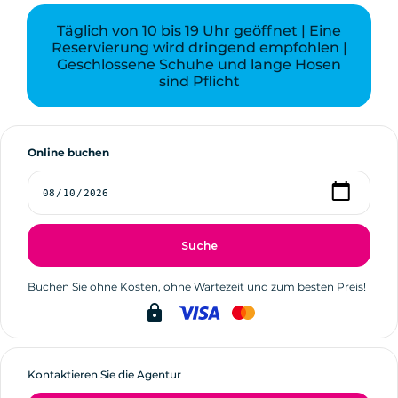
Täglich von 10 bis 19 Uhr geöffnet | Eine
Reservierung wird dringend empfohlen |
Geschlossene Schuhe und lange Hosen
sind Pflicht
Online buchen
Suche
Buchen Sie ohne Kosten, ohne Wartezeit und zum besten Preis!
lock
Kontaktieren Sie die Agentur