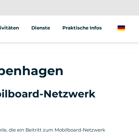
ivitäten
Dienste
Praktische Infos
German
gway
Animationen &amp; Seminare
ktrischer Tretroller
Street Marketing
Kopenhagen
ktrisches Fahrrad
ilboard-Netzwerk
eile, die ein Beitritt zum Mobilboard-Netzwerk