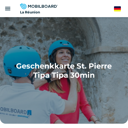
Direkt
menu
zum
German
La Réunion
Inhalt
Geschenkkarte St. Pierre
Tipa Tipa 30min