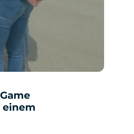
e Game
f einem