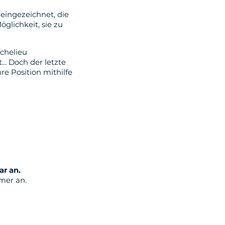
eingezeichnet, die
öglichkeit, sie zu
ichelieu
.. Doch der letzte
re Position mithilfe
ar an.
mer an.