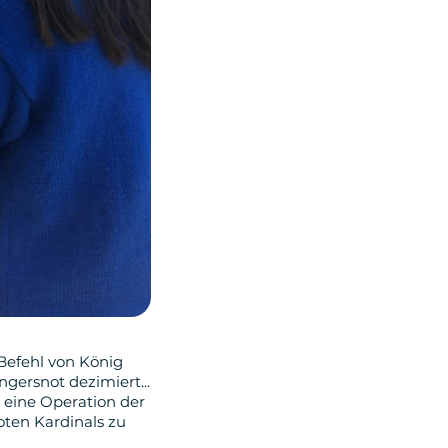
 Befehl von König
gersnot dezimiert...
 eine Operation der
oten Kardinals zu