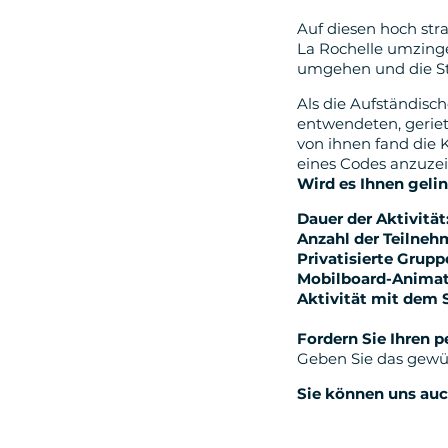
Auf diesen hoch str
La Rochelle umzingel
umgehen und die St
Als die Aufständisc
entwendeten, geriete
von ihnen fand die K
eines Codes anzuzei
Wird es Ihnen geli
Dauer der Aktivität
Anzahl der Teilneh
Privatisierte Grupp
Mobilboard-Anima
Aktivität mit dem
Fordern Sie Ihren 
Geben Sie das gewü
Sie können uns auch