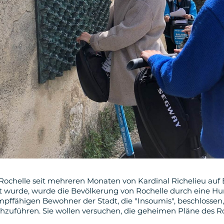
a Rochelle seit mehreren Monaten von Kardinal Richelieu auf
rt wurde, wurde die Bevölkerung von Rochelle durch eine Hun
mpffähigen Bewohner der Stadt, die "Insoumis", beschlossen,
hzuführen. Sie wollen versuchen, die geheimen Pläne des R